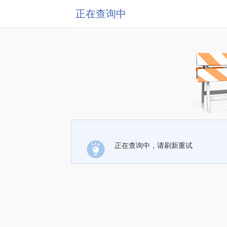
正在查询中
正在查询中，请刷新重试